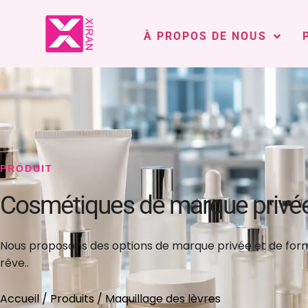
À PROPOS DE NOUS
PRODUIT
Cosmétiques de marque privé
Nous proposons des options de marque privée et de form
rêve..
Accueil
/
Produits
/ Maquillage des lèvres