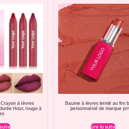
 Crayon à lèvres
Baume à lèvres teinté au fini b
durée Hour, rouge à
personnalisé de marque pr
res
 suite
Lire la suite