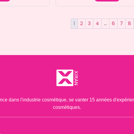
1
2
3
4
…
6
7
8
nce dans l'industrie cosmétique, se vanter 15 années d'expé
cosmétiques.