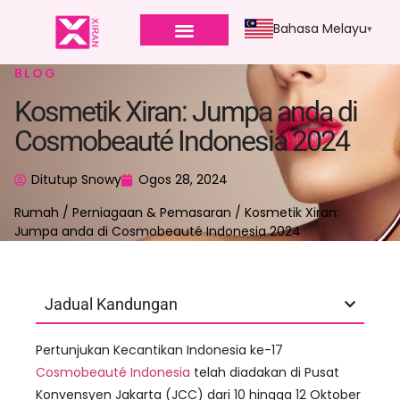
Bahasa Melayu
BLOG
Kosmetik Xiran: Jumpa anda di
Cosmobeauté Indonesia 2024
Ditutup Snowy
Ogos 28, 2024
Rumah
/
Perniagaan & Pemasaran
/ Kosmetik Xiran:
Jumpa anda di Cosmobeauté Indonesia 2024
Jadual Kandungan
Pertunjukan Kecantikan Indonesia ke-17
Cosmobeauté Indonesia
telah diadakan di Pusat
Konvensyen Jakarta (JCC) dari 10 hingga 12 Oktober