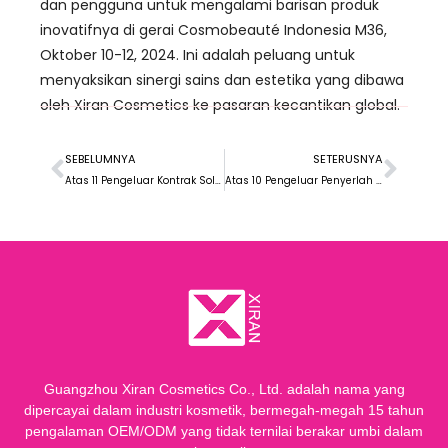
dan pengguna untuk mengalami barisan produk
inovatifnya di gerai Cosmobeauté Indonesia M36,
Oktober 10-12, 2024. Ini adalah peluang untuk
menyaksikan sinergi sains dan estetika yang dibawa
oleh Xiran Cosmetics ke pasaran kecantikan global.
SEBELUMNYA
SETERUSNYA
Atas 11 Pengeluar Kontrak Solekan Di Amerika Syarikat
Atas 10 Pengeluar Penyerlah Label Peribadi Terbaik
Guangzhou Xiran Cosmetics Co., Ltd. adalah nama yang
dipercayai dalam industri kosmetik, bermegah-megah 15 tahun
pengalaman OEM/ODM yang tidak ternilai berakar umbi dalam