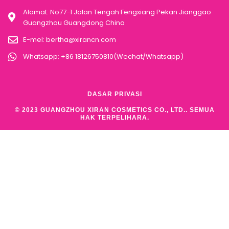
Alamat: No77-1 Jalan Tengah Fengxiang Pekan Jianggao
Guangzhou Guangdong China
E-mel:
bertha@xirancn.com
Whatsapp: +86 18126750810(Wechat/Whatsapp)
DASAR PRIVASI
© 2023 GUANGZHOU XIRAN COSMETICS CO., LTD.. SEMUA
HAK TERPELIHARA.