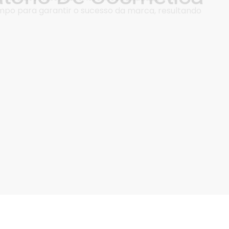
s (Marca própria OEM) especializada em
 documentação e outros processos necessários
alidade. Você receberá aconselhamento
 todo o processo, formulação, tratamento
amento.
r e podemos aconselhar nossos clientes em
-nos aos nossos clientes’ necessidades em
po para garantir o sucesso da marca, resultando