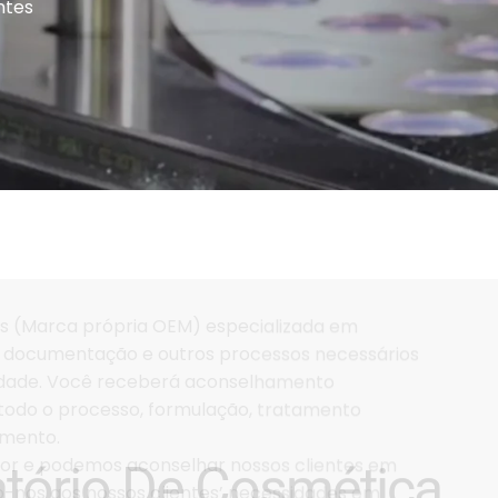
ntes
tório De Cosmética