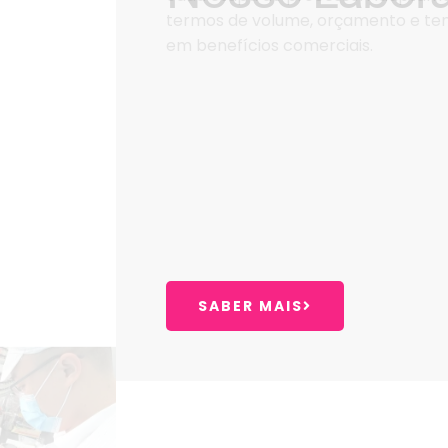
Somos um fabricante de cosmético
produção, formulação, embalagem,
para criar, cosméticos de alta qu
laboratorial personalizado durante
legislativo, embalagem e engarraf
Temos amplo conhecimento do seto
cada etapa do processo. Adaptamo
termos de volume, orçamento e tem
em benefícios comerciais.
SABER MAIS