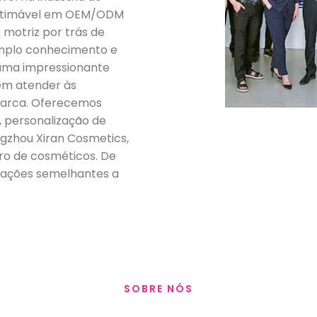
nestimável em OEM/ODM
motriz por trás de
amplo conhecimento e
 uma impressionante
em atender às
 marca. Oferecemos
, personalização de
ngzhou Xiran Cosmetics,
ro de cosméticos. De
lações semelhantes a
SOBRE NÓS