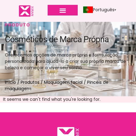
Português
PRODUTO
Cosméticos de Marca Própria
Oferecemos opções de marca própria e formulação
personalizada para ajudá-lo a criar sua própria marca de
beleza e começar a viver seu sonho.
Início
/
Produtos
/
Maquiagem facial
/ Pincéis de
maquiagem
It seems we can't find what you're looking for
.