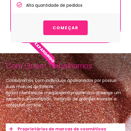
Alta quantidade de pedidos
COMEÇAR
EXPANDINDO
Com Quem Trabalhamos
Colaboramos com indivíduos apaixonados por possuir
suas marcas de beleza.
Nossa clientela de maquiagem proprietária abrange um
espectro diversificado, variando de grandes marcas a
varejistas on-line.
Proprietários de marcas de cosméticos