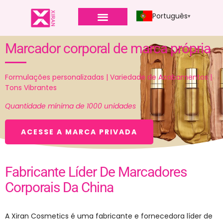
Português
Marcador corporal de marca própria
Formulações personalizadas | Variedade de Acabamentos |
Tons Vibrantes
Quantidade mínima de 1000 unidades
ACESSE A MARCA PRIVADA
Fabricante Líder De Marcadores
Corporais Da China
A Xiran Cosmetics é uma fabricante e fornecedora líder de