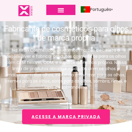
Português
Fabricante de cosméticos para olhos
de marca própria
Na Xiran Cosméticos, ajudamos marcas de beleza a
desenvolver e fabricar produtos cosméticos para os olhos
com OEM flexível, ODM, e suporte de marca própria. Nossa
linha de produtos abrange cuidados com os olhos e
maquiagem dos olhos, incluindo máscaras para os olhos,
cremes para os olhos, soros para os olhos, sombra, rímel, e
lápis de sobrancelha.
ACESSE A MARCA PRIVADA