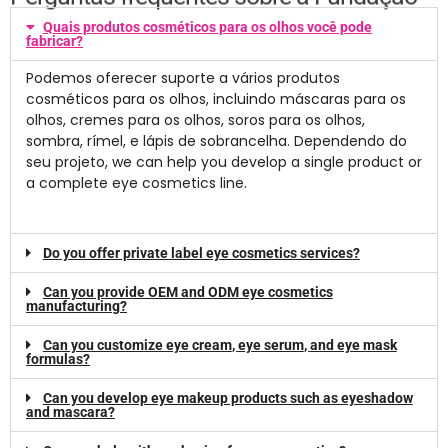
Quais produtos cosméticos para os olhos você pode
fabricar?
Podemos oferecer suporte a vários produtos
cosméticos para os olhos, incluindo máscaras para os
olhos, cremes para os olhos, soros para os olhos,
sombra, rímel, e lápis de sobrancelha. Dependendo do
seu projeto,
we can help you develop a single product or
a complete eye cosmetics line
.
Do you offer private label eye cosmetics services
?
Can you provide OEM and ODM eye cosmetics
manufacturing
?
Can you customize eye cream
,
eye serum
,
and eye mask
formulas
?
Can you develop eye makeup products such as eyeshadow
and mascara
?