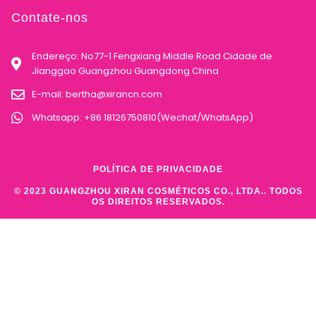
Contate-nos
Endereço: No77-1 Fengxiang Middle Road Cidade de
Jianggao Guangzhou Guangdong China
E-mail:
bertha@xirancn.com
Whatsapp: +86 18126750810(Wechat/WhatsApp)
POLÍTICA DE PRIVACIDADE
© 2023 GUANGZHOU XIRAN COSMÉTICOS CO., LTDA.. TODOS
OS DIREITOS RESERVADOS.