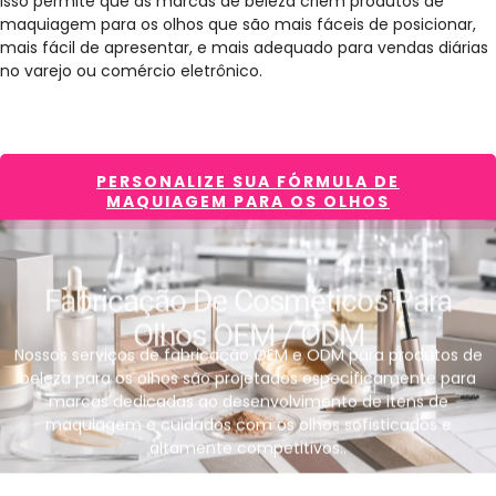
Isso permite que as marcas de beleza criem produtos de
maquiagem para os olhos que são mais fáceis de posicionar,
mais fácil de apresentar, e mais adequado para vendas diárias
no varejo ou comércio eletrônico.
PERSONALIZE SUA FÓRMULA DE
MAQUIAGEM PARA OS OLHOS
Fabricação De Cosméticos Para
Olhos OEM / ODM
Nossos serviços de fabricação OEM e ODM para produtos de
beleza para os olhos são projetados especificamente para
marcas dedicadas ao desenvolvimento de itens de
maquiagem e cuidados com os olhos sofisticados e
altamente competitivos..