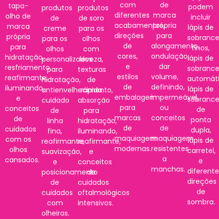
com
de
tapa-
podem
produtos
produtos
diferentes
marca
olho de
incluir
de
de soro
acabamentos,
própria
marca
lápis de
creme
para os
direções
para
própria
sobrance
para os
olhos
de
alongamento,
para
finos,
olhos
com
cores,
ondulação,
hidratação,
lápis de
personalizados
leveza,
e
dar
resfriamento,
sobrance
para
texturas
estilos
volume,
reafirmante,
automáti
hidratação,
de
de
definindo,
iluminando,
lápis de
antienvelhecimento,
rápida
embalagem
impermeável,
e
sobrance
cuidado
absorção
para
ou
conceitos
de
de
para
marcas
conceitos
de
ponta
linha
hidratação,
de
de
cuidados
dupla,
fina,
iluminando,
maquiagem
maquiagem
com os
lápis de
reafirmante,
reafirmante,
modernas.
resistentes
olhos
carretel,
suavização,
e
a
cansados.
e
e
conceitos
manchas.
diferent
posicionamento
de
direções
de
cuidados
de
cuidados
oftalmológicos
sombra.
com
intensivos.
olheiras.