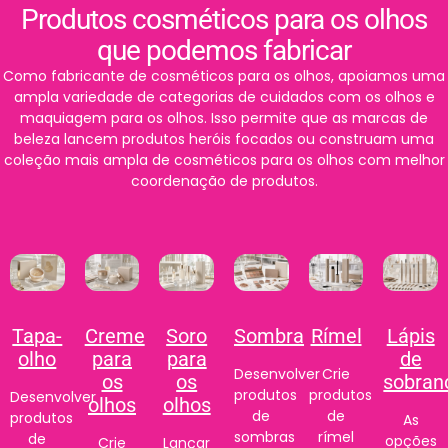
Produtos cosméticos para os olhos
que podemos fabricar
Como fabricante de cosméticos para os olhos, apoiamos uma
ampla variedade de categorias de cuidados com os olhos e
maquiagem para os olhos. Isso permite que as marcas de
beleza lancem produtos heróis focados ou construam uma
coleção mais ampla de cosméticos para os olhos com melhor
coordenação de produtos.
Tapa-
Creme
Soro
Sombra
Rímel
Lápis
olho
para
para
de
Desenvolver
Crie
os
os
sobran
produtos
produtos
Desenvolver
olhos
olhos
de
de
produtos
As
sombras
rímel
de
opções
Crie
Lançar