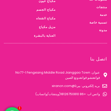
مكياج عيون
منتجات
مكياج الجسم
خدمة
مكياج الشفاه
تسمية خاصة
مزيل مكياج
مدونة
العناية بالبشرة
اتصل بنا
عنوان: No77-1 Fengxiang Middle Road Jianggao Town
قوانغتشو قوانغدونغ الصين
بريد إلكتروني: بيرثا@xirancn.com
واتس اب: +86 18126750810(ويتشات/واتساب)