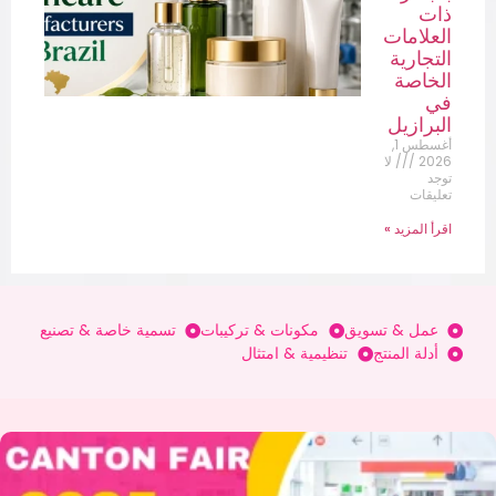
ذات
العلامات
التجارية
الخاصة
في
البرازيل
أغسطس 1,
2026
لا
توجد
تعليقات
اقرأ المزيد »
عمل & تسويق
مكونات & تركيبات
تسمية خاصة & تصنيع
أدلة المنتج
تنظيمية & امتثال