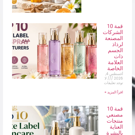
قمة 10
الشركات
المصنعة
لرذاذ
الجسم
ذات
العلامة
الخاصة
أغسطس 4,
2026
لا
توجد تعليقات
اقرأ المزيد »
قمة 10
مصنعي
منتجات
العناية
بالبشرة