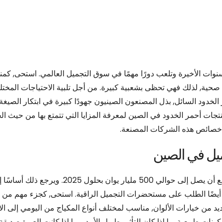
ت الأخيرة وتلعب دورًا مهمًا في سوق التجميل العالمي. استحى, كمن
حية, لذلك فهي تحظى بشعبية كبيرة. من أجل تلبية الاحتياجات المختل
الخدود السائل, بذل المصنعون الصينيون جهودًا كبيرة في ابتكار الصيغة
تجات أحمر الخدود في الصين لمعرفة المزايا التي تتمتع بها من حيث الج
 على خصائص هذه الشركات المصنعة.
يل في الصين
سوق مستحضرات التجميل في الصين يكبر أكثر فأكثر, ومن المتوقع أن يصل إلى حوالي 500 مليار يوان 
يد أيضًا الطلب على مستحضرات التجميل الراقية. استحى, كجزء مهم من ال
د من خيارات الألوان, مناسب لمختلف أنواع المكياج من اليومي إلى الا
نات طبيعية, ما إذا كان التأثير طويل الأمد, وما إذا كانت العبوة صديقة ل