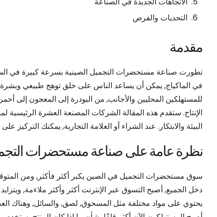
الاتجاهات الجديدة في الصناعة
التحديات والفرص
مقدمة
تطورت صناعة مستحضرات التجميل الصينية بسرعة كبيرة في السنوا
في الماكياج, يمكن أن يساعد الناس على خلق توهج طبيعي وبشرة ص
للمستهلكين المحليين والأجانب, من البودرة إلى المعجون إلى أحمر 
الإنتاج. ستقدم هذه المقالة الشركات المصنعة العشرة الرئيسية لمن
البيئة والابتكار. عند الشراء أو العلامة التجارية, يمكنك التركيز
نظرة عامة على صناعة مستحضرات التجم
دخل الجميع, أصبح التسوق عبر الإنترنت أكثر وأكثر ملاءمة, ويتزا
يحتوي على مواد مختلفة مثل المسحوق, لصق, والسائل, وهناك العدي
أصبح المستهلكون الآن أكثر قلقًا بشأن ما إذا كان المنتج يستخدم مكو