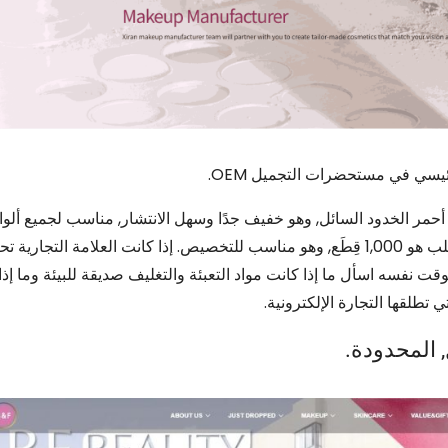
 الخدود السائل, وهو خفيف جدًا وسهل الانتشار, مناسب لجميع ألوان
ويمكن أن تساعدك أيضًا في تصميم التغليف. الحد الأدنى لكمية الطلب هو 1,000 قِطَع, وهو مناسب للتخصيص. إذا كانت العلامة 
وقت نفسه اسأل ما إذا كانت مواد التعبئة والتغليف صديقة للبيئة وما إذا
 تطلقها التجارة الإلكترونية.