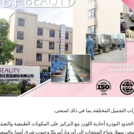
دود البودرة أحادية اللون, مع التركيز على المكونات الطبيعية والتعبئ
شحن سهلا. وتباع المنتجات إلى أوروبا, أمريكا وجنوب شرق آسيا, والسعر