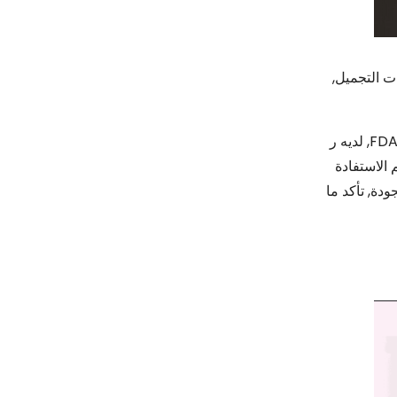
, وتتميز بألوان زاهية وتأثيرات تدوم طويلاً. حصلت هذه الشركة على شهادة ISO و FDA, لديه ر
 الاستفادة
ودة, تأكد ما