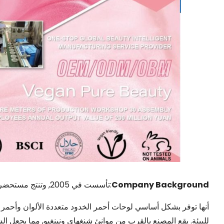
Company Background
:تأسست في 2005, وتنتج مستحضرات التجميل المختلفة, بما في ذلك استحى.
أنها توفر بشكل أساسي لوحات أحمر الخدود متعددة الألوان وأحمر الخ
للبيئة. يقع المصنع بالقرب من موانئ شنغهاي ونينغبو, مما يجعل ال