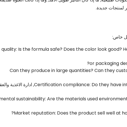
 لمنتجات جديدة.
كل خاص:
 quality
:
Is the formula safe
?
Does the color look good
?
H
?
or packaging de
Can they produce in large quantities
?
Can they cust
Do they have in
:
Certification compliance
, ادارة الاغذية والعق
mental sustainability
:
Are the materials used environmenta
?
Market reputation
:
Does the product sell well at