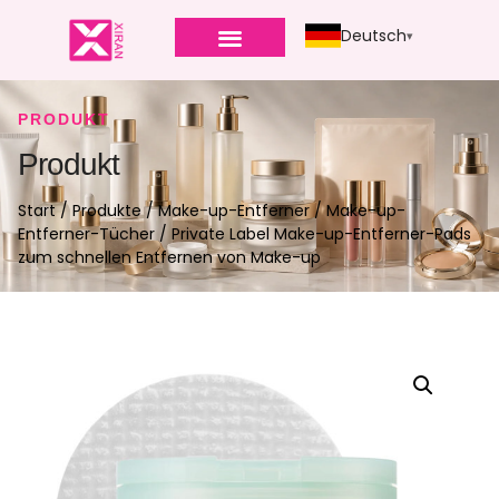
Deutsch
PRODUKT
Produkt
Start
/
Produkte
/
Make-up-Entferner
/
Make-up-
Entferner-Tücher
/ Private Label Make-up-Entferner-Pads
zum schnellen Entfernen von Make-up