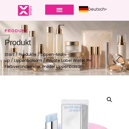
Deutsch
PRODUKT
Produkt
Start
/
Produkte
/
Lippen-Make-
up
/
Lippenbalsam
/ Private Label Water PH
Farbverändernder, milder Lippenbalsam