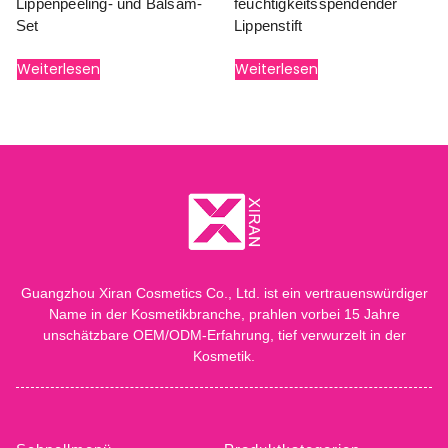
Lippenpeeling- und Balsam-
feuchtigkeitsspendender
Set
Lippenstift
Weiterlesen
Weiterlesen
Guangzhou Xiran Cosmetics Co., Ltd. ist ein vertrauenswürdiger
Name in der Kosmetikbranche, prahlen vorbei 15 Jahre
unschätzbare OEM/ODM-Erfahrung, tief verwurzelt in der
Kosmetik.