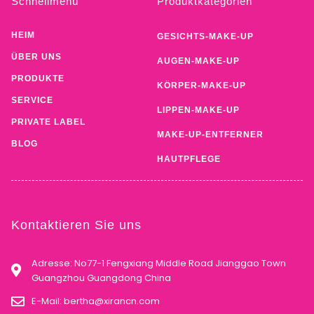
Schnellmenü
Produktkategorien
HEIM
GESICHTS-MAKE-UP
ÜBER UNS
AUGEN-MAKE-UP
PRODUKTE
KÖRPER-MAKE-UP
SERVICE
LIPPEN-MAKE-UP
PRIVATE LABEL
MAKE-UP-ENTFERNER
BLOG
HAUTPFLEGE
Kontaktieren Sie uns
Adresse: No77-1 Fengxiang Middle Road Jianggao Town
Guangzhou Guangdong China
E-Mail:
bertha@xirancn.com