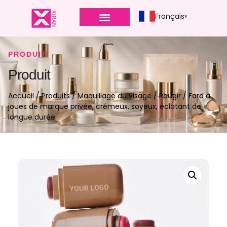
Français
PRODUIT
Produit
Accueil
/
Produits
/
Maquillage du visage
/
Rougir
/ Fard à
joues de marque privée, crémeux, soyeux, éclatant de
longue durée