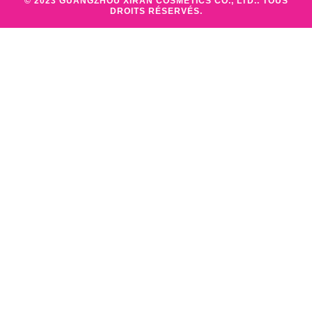
© 2023 GUANGZHOU XIRAN COSMETICS CO., LTD.. TOUS
DROITS RÉSERVÉS.