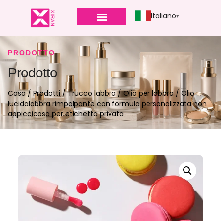
Italiano
PRODOTTO
Prodotto
Casa
/
Prodotti
/
Trucco labbra
/
Olio per labbra
/ Olio
lucidalabbra rimpolpante con formula personalizzata non
appiccicosa per etichetta privata