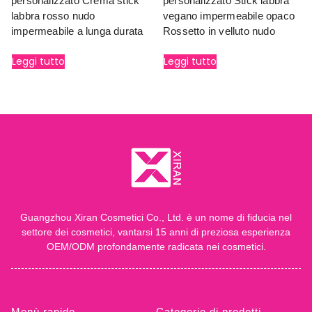
personalizzato Crema stick
personalizzato Stick labbra
labbra rosso nudo
vegano impermeabile opaco
impermeabile a lunga durata
Rossetto in velluto nudo
Leggi tutto
Leggi tutto
Guangzhou Xiran Cosmetici Co., Ltd. è un nome di fiducia nel
settore dei cosmetici, vantarsi 15 anni di preziosa esperienza
OEM/ODM profondamente radicata nei cosmetici.
Menù rapido
Categorie di prodotti