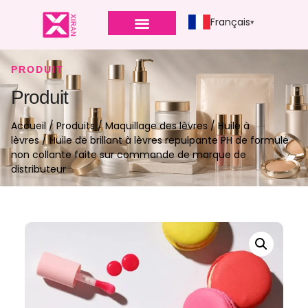
Français
PRODUIT
Produit
Accueil
/
Produits
/
Maquillage des lèvres
/
Huile à
lèvres
/ Huile de brillant à lèvres repulpante PH de formule
non collante faite sur commande de marque de
distributeur