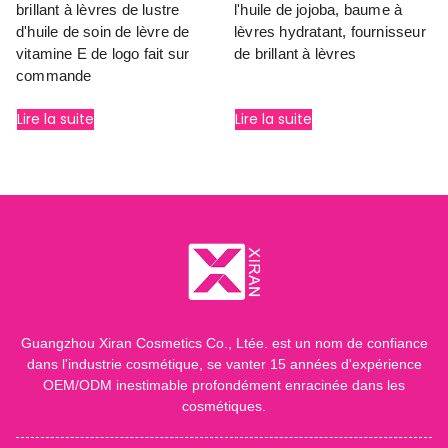
brillant à lèvres de lustre
l'huile de jojoba, baume à
d'huile de soin de lèvre de
lèvres hydratant, fournisseur
vitamine E de logo fait sur
de brillant à lèvres
commande
Lire la suite
Lire la suite
Guangzhou Xiran Cosmetics Co., Ltée. est un nom de confiance
dans l'industrie cosmétique, se vanter 15 années d'expérience
OEM/ODM inestimable profondément enracinée dans les
cosmétiques.