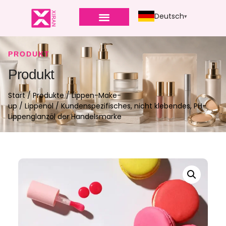
Deutsch
PRODUKT
Produkt
Start
/
Produkte
/
Lippen-Make-
up
/
Lippenöl
/ Kundenspezifisches, nicht klebendes, PH-
Lippenglanzöl der Handelsmarke