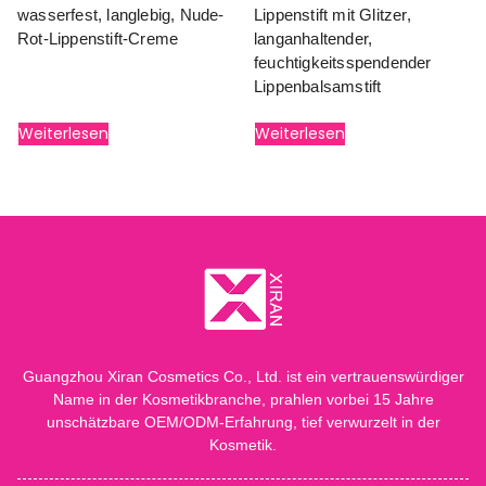
wasserfest, langlebig, Nude-
Lippenstift mit Glitzer,
Rot-Lippenstift-Creme
langanhaltender,
feuchtigkeitsspendender
Lippenbalsamstift
Weiterlesen
Weiterlesen
Guangzhou Xiran Cosmetics Co., Ltd. ist ein vertrauenswürdiger
Name in der Kosmetikbranche, prahlen vorbei 15 Jahre
unschätzbare OEM/ODM-Erfahrung, tief verwurzelt in der
Kosmetik.