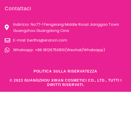
Contattaci
Indirizzo: No77-1 Fengxiang Middle Road Jianggao Town
Guangzhou Guangdong Cina
E-mail:
bertha@xirancn.com
Whatsapp: +86 18126750810(Wechat/Whatsapp)
POLITICA SULLA RISERVATEZZA
© 2023 GUANGZHOU XIRAN COSMETICI CO., LTD.. TUTTI I
DIRITTI RISERVATI.