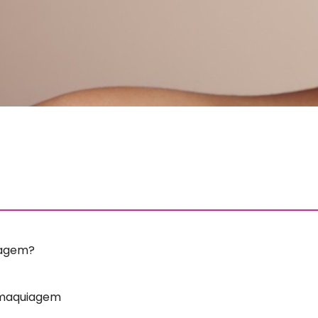
iagem?
e maquiagem