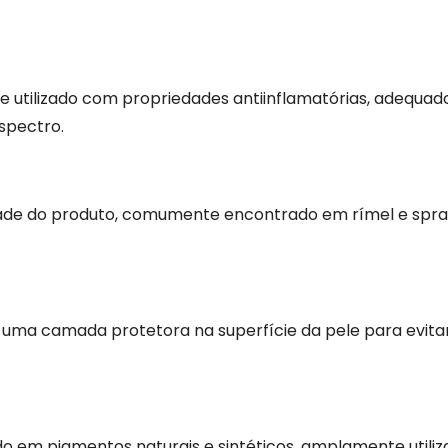
e utilizado com propriedades antiinflamatórias, adequad
spectro.
idade do produto, comumente encontrado em rímel e spray
r uma camada protetora na superfície da pele para evita
ido em pigmentos naturais e sintéticos, amplamente utili