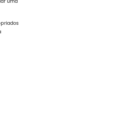
iar uma
opriados
a