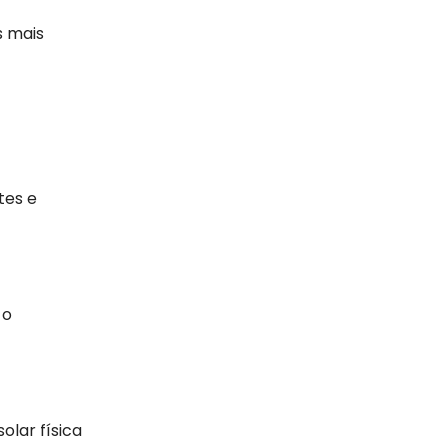
s mais
tes e
 o
lar física