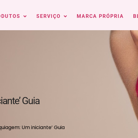
ODUTOS
SERVIÇO
MARCA PRÓPRIA
B
ante’ Guia
iagem: Um iniciante’ Guia