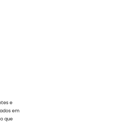
ntes e
trados em
do que