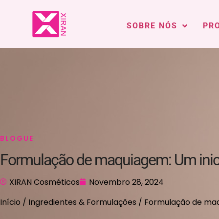
SOBRE NÓS
PR
BLOGUE
Formulação de maquiagem: Um inici
XIRAN Cosméticos
Novembro 28, 2024
Início
/
Ingredientes & Formulações
/ Formulação de maqu