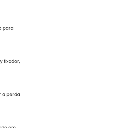
o para
 fixador,
r a perda
zado em