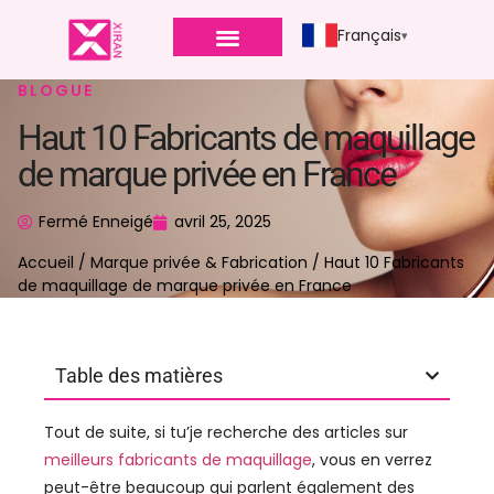
Français
BLOGUE
Haut 10 Fabricants de maquillage
de marque privée en France
Fermé Enneigé
avril 25, 2025
Accueil
/
Marque privée & Fabrication
/ Haut 10 Fabricants
de maquillage de marque privée en France
Table des matières
Tout de suite, si tu’je recherche des articles sur
meilleurs fabricants de maquillage
, vous en verrez
peut-être beaucoup qui parlent également des