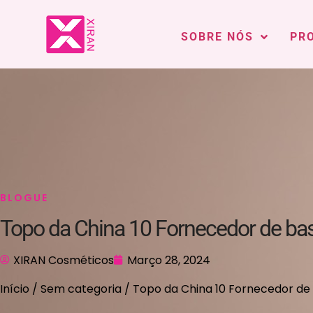
SOBRE NÓS
PR
BLOGUE
Topo da China 10 Fornecedor de bas
XIRAN Cosméticos
Março 28, 2024
Início
/
Sem categoria
/ Topo da China 10 Fornecedor de 