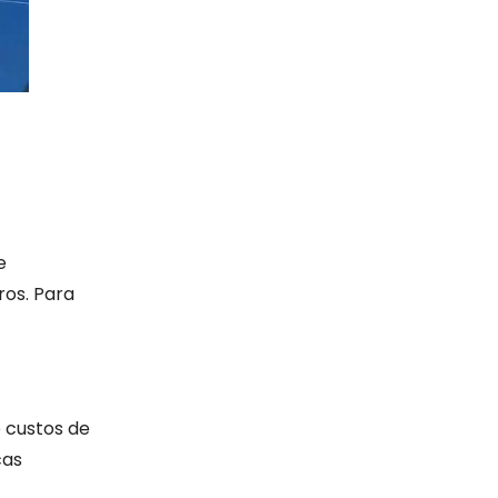
e
ros. Para
e custos de
cas