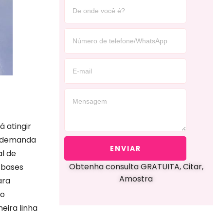
 atingir
ua demanda
ENVIAR
l de
Obtenha consulta GRATUITA, Citar,
 bases
Amostra
ara
io
eira linha